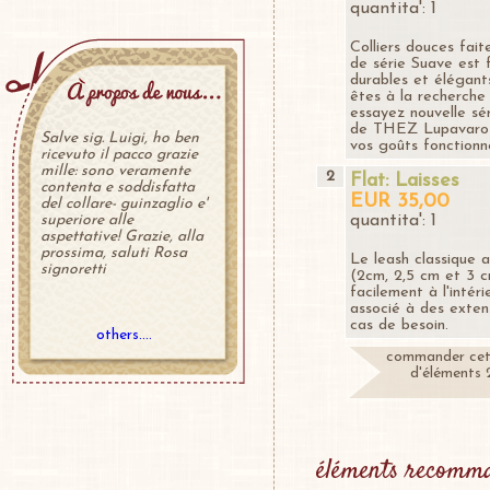
quantita': 1
Colliers douces faite
de série Suave est fa
durables et élégants
êtes à la recherche 
essayez nouvelle sé
de THEZ Lupavaro p
Salve sig. Luigi, ho ben
vos goûts fonctionne
ricevuto il pacco grazie
mille: sono veramente
2
Flat: Laisses
contenta e soddisfatta
EUR 35,00
del collare- guinzaglio e'
superiore alle
quantita': 1
aspettative! Grazie, alla
prossima, saluti Rosa
Le leash classique a
signoretti
(2cm, 2,5 cm et 3 cm
facilement à l'intér
associé à des exten
cas de besoin.
others....
commander cet
d'éléments 2
éléments recomma