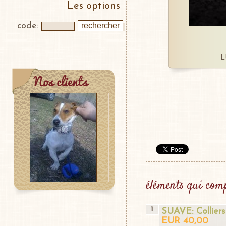
Les options
code:
L
éléments qui comp
1
SUAVE: Colliers
EUR 40,00