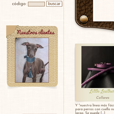
código:
Little Leathe
Collares
Y "nuestra línea más fácil
para perros con cuello 
largo. Se puede [
...
]