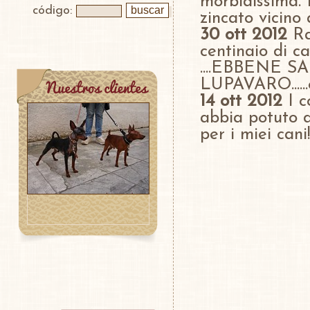
morbidissima. M
código:
zincato vicino
30 ott 2012
Rad
centinaio di c
....EBBENE SAI
LUPAVARO......
14 ott 2012
I c
abbia potuto d
per i miei cani!