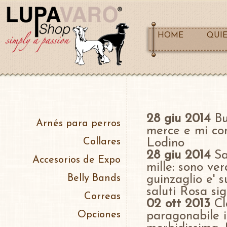
HOME
QUI
28 giu 2014
Bu
Arnés para perros
merce e mi com
Collares
Lodino
28 giu 2014
Sal
Accesorios de Expo
mille: sono ve
Belly Bands
guinzaglio e' s
saluti Rosa sig
Correas
02 ott 2013
Cla
Opciones
paragonabile i