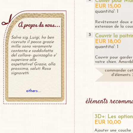
Collier pour Ma
EUR 15,00
quantita': 1
Revêtement doux et
extension de la cou
3
Couvrir la poitr
Salve sig. Luigi, ho ben
EUR 18,00
ricevuto il pacco grazie
mille: sono veramente
quantita': 1
contenta e soddisfatta
del collare- guinzaglio e'
Couvrir pour garder 
superiore alle
votre chien. Amovibl
aspettative! Grazie, alla
prossima, saluti Rosa
commander cet
signoretti
d'éléments 3
others....
éléments recomma
3D+: Les option
EUR 10,00
Ajouter une couche 