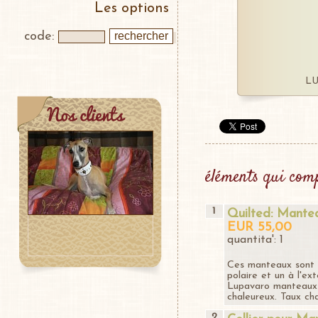
Les options
code:
LU
éléments qui comp
1
Quilted: Mante
EUR 55,00
quantita': 1
Ces manteaux sont f
polaire et un à l'ex
Lupavaro manteaux 
chaleureux. Taux cha
2