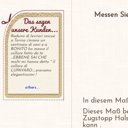
Messen Sie
Raduno di levrieri rescue
a Torino c'erano un
centinaio di cani e a
BONITO ho messo il
collare fatto da te
....EBBENE SAI CHE
molti mi hanno detto " il
collare di
LUPAVARO......eravamo
elegantissimi !
others....
In diesem Ma
Dieses Maß be
Zugstopp Hals
kann .