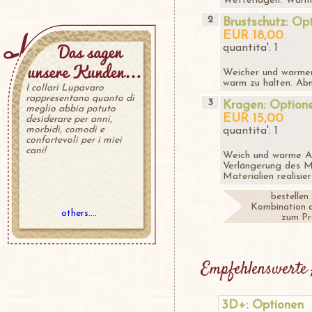
Wetterlagen. Warm-
2
Brustschutz: Op
EUR 18,00
quantita': 1
Weicher und warmer
warm zu halten. Ab
I collari Lupavaro
rappresentano quanto di
3
Kragen: Option
meglio abbia potuto
EUR 15,00
desiderare per anni,
morbidi, comodi e
quantita': 1
confortevoli per i miei
cani!
Weich und warme Ab
Verlängerung des M
Materialien realisier
bestellen 
Kombination d
others....
zum Pre
Empfehlenswerte
3D+: Optionen