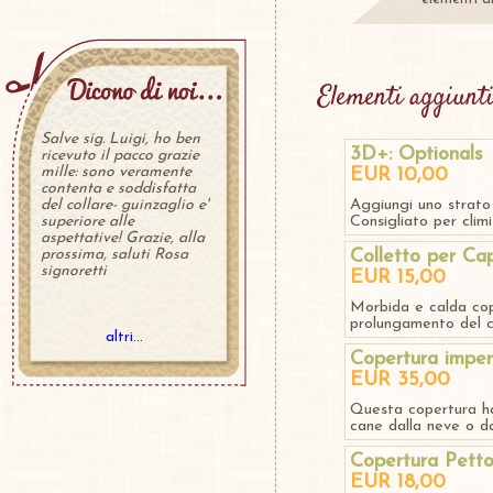
Elementi aggiunti
Salve sig. Luigi, ho ben
3D+: Optionals
ricevuto il pacco grazie
mille: sono veramente
EUR 10,00
contenta e soddisfatta
del collare- guinzaglio e'
Aggiungi uno strato 
superiore alle
Consigliato per clim
aspettative! Grazie, alla
prossima, saluti Rosa
Colletto per Ca
signoretti
EUR 15,00
Morbida e calda cope
prolungamento del ca
altri...
Copertura imper
EUR 35,00
Questa copertura ha
cane dalla neve o da
Copertura Petto
EUR 18,00