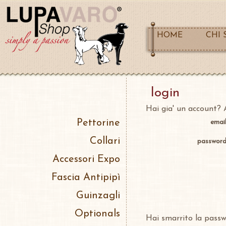
HOME
CHI 
login
Hai gia' un account? A
Pettorine
emai
Collari
passwor
Accessori Expo
Fascia Antipipì
Guinzagli
Optionals
Hai smarrito la pass