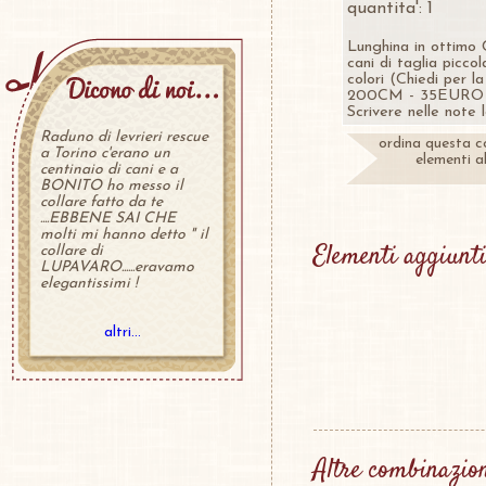
quantita': 1
Lunghina in ottimo 
cani di taglia picc
colori (Chiedi per l
200CM - 35EURO
Scrivere nelle note
Raduno di levrieri rescue
ordina questa c
a Torino c'erano un
elementi al
centinaio di cani e a
BONITO ho messo il
collare fatto da te
....EBBENE SAI CHE
molti mi hanno detto " il
Elementi aggiunti
collare di
LUPAVARO......eravamo
elegantissimi !
altri...
Altre combinazio