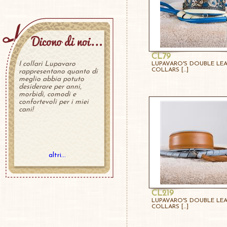
CL79
I collari Lupavaro
LUPAVARO'S DOUBLE LE
COLLARS [...]
rappresentano quanto di
meglio abbia potuto
desiderare per anni,
morbidi, comodi e
confortevoli per i miei
cani!
altri...
CL219
LUPAVARO'S DOUBLE LE
COLLARS [...]