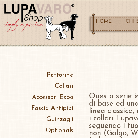
HOME
CHI 
Pettorine
Collari
Questa serie è
Accessori Expo
di base ed una 
Fascia Antipipì
linea classica,
i collari Lupa
Guinzagli
seguendo i tuoi
Optionals
non (Galgo, Wh